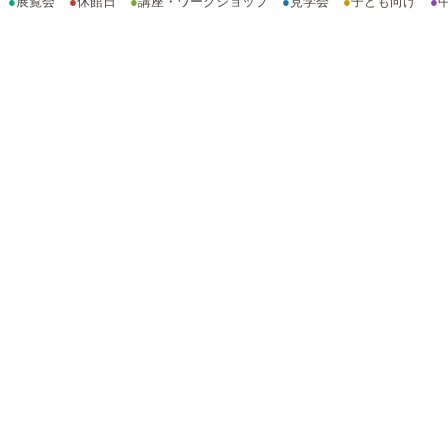
●
展覧会
●
休館日
●
講座・ワークショップ
●
見学会
●
子ども向け
●