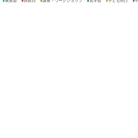
●
展覧会
●
休館日
●
講座・ワークショップ
●
見学会
●
子ども向け
●