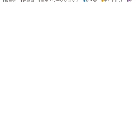
●
展覧会
●
休館日
●
講座・ワークショップ
●
見学会
●
子ども向け
●