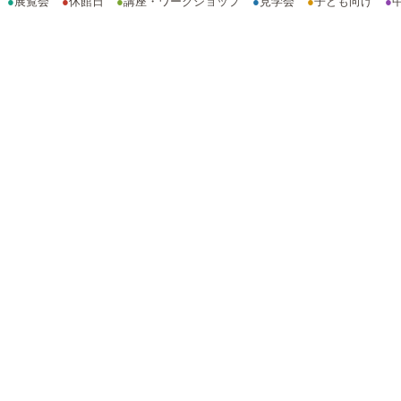
●
展覧会
●
休館日
●
講座・ワークショップ
●
見学会
●
子ども向け
●