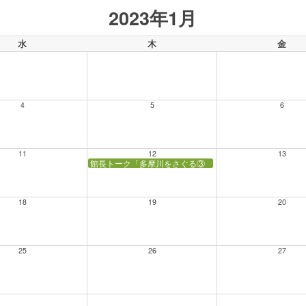
2023年1月
水
木
金
4
5
6
11
12
13
館長トーク「多摩川をさぐる③ 多摩川下流域の利水」
18
19
20
25
26
27