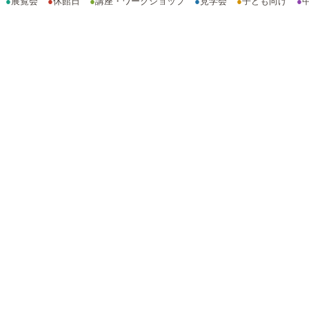
●
展覧会
●
休館日
●
講座・ワークショップ
●
見学会
●
子ども向け
●