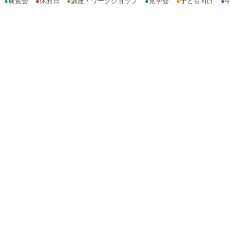
●
展覧会
●
休館日
●
講座・ワークショップ
●
見学会
●
子ども向け
●