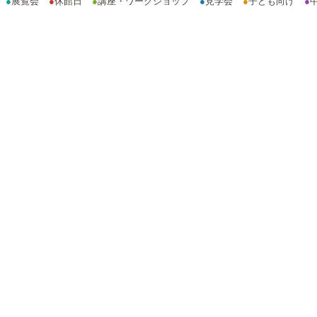
●
展覧会
●
休館日
●
講座・ワークショップ
●
見学会
●
子ども向け
●