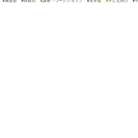
●
展覧会
●
休館日
●
講座・ワークショップ
●
見学会
●
子ども向け
●