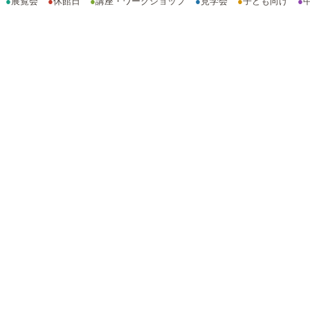
●
展覧会
●
休館日
●
講座・ワークショップ
●
見学会
●
子ども向け
●