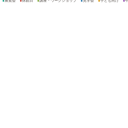
●
展覧会
●
休館日
●
講座・ワークショップ
●
見学会
●
子ども向け
●