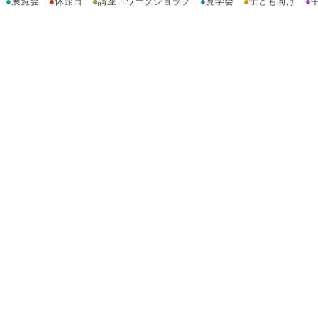
●
展覧会
●
休館日
●
講座・ワークショップ
●
見学会
●
子ども向け
●