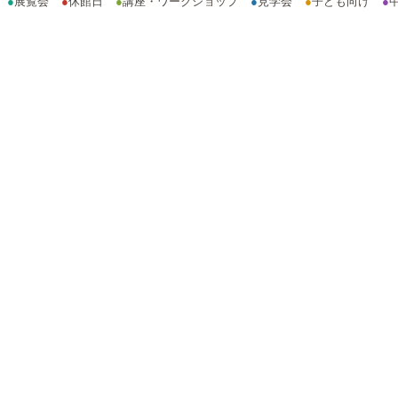
●
展覧会
●
休館日
●
講座・ワークショップ
●
見学会
●
子ども向け
●