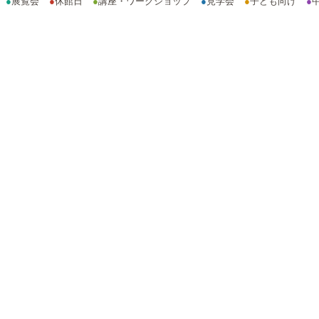
●
展覧会
●
休館日
●
講座・ワークショップ
●
見学会
●
子ども向け
●