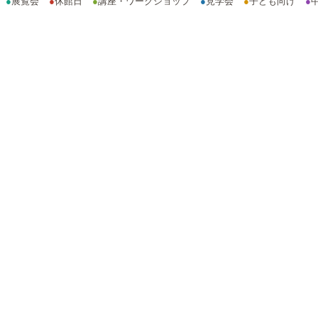
●
展覧会
●
休館日
●
講座・ワークショップ
●
見学会
●
子ども向け
●