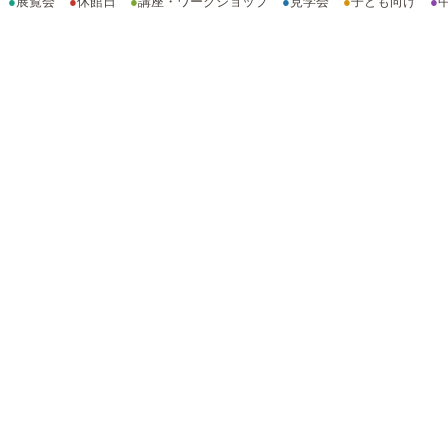
●
展覧会
●
休館日
●
講座・ワークショップ
●
見学会
●
子ども向け
●