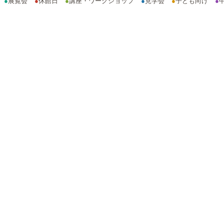
●
展覧会
●
休館日
●
講座・ワークショップ
●
見学会
●
子ども向け
●