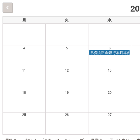
2
月
火
水
4
5
6
旧横浜正金銀行本店本館 建
11
12
13
18
19
20
25
26
27