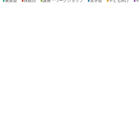
●
展覧会
●
休館日
●
講座・ワークショップ
●
見学会
●
子ども向け
●