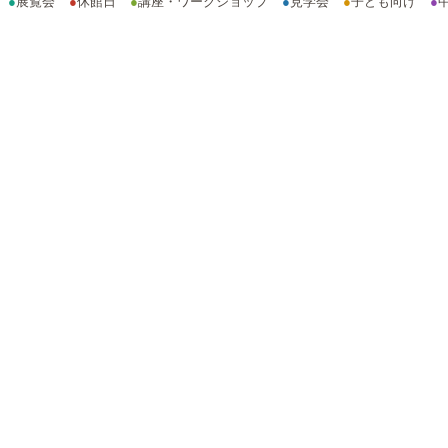
●
展覧会
●
休館日
●
講座・ワークショップ
●
見学会
●
子ども向け
●