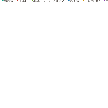
●
展覧会
●
休館日
●
講座・ワークショップ
●
見学会
●
子ども向け
●