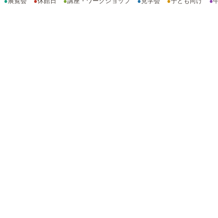
●
展覧会
●
休館日
●
講座・ワークショップ
●
見学会
●
子ども向け
●