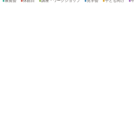
●
展覧会
●
休館日
●
講座・ワークショップ
●
見学会
●
子ども向け
●