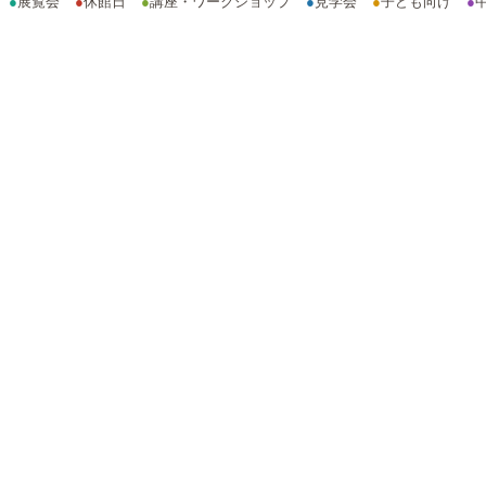
●
展覧会
●
休館日
●
講座・ワークショップ
●
見学会
●
子ども向け
●