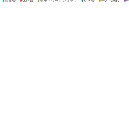
●
展覧会
●
休館日
●
講座・ワークショップ
●
見学会
●
子ども向け
●