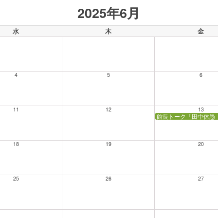
2025年6月
水
木
金
4
5
6
11
12
13
館長トーク「田中休愚
18
19
20
25
26
27