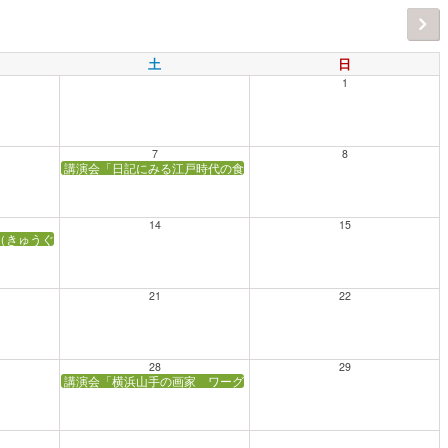
土
日
1
7
8
講演会「日記にみる江戸時代の食」【会場：神奈川県立公文書館】
14
15
（きゅうぐ）と酒匂川（さかわがわ）改修」【会場：かながわ県民センター会議室
21
22
28
29
講演会「横浜山手の画家 ワーグマン」【会場：横浜市イギリス館】