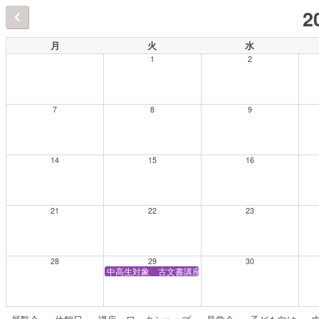
2
月
火
水
1
2
7
8
9
14
15
16
21
22
23
28
29
30
中高生対象 古文書講座「古文書を『読み解いて』み