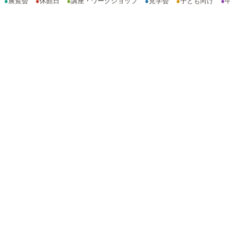
●
展覧会
●
休館日
●
講座・ワークショップ
●
見学会
●
子ども向け
●