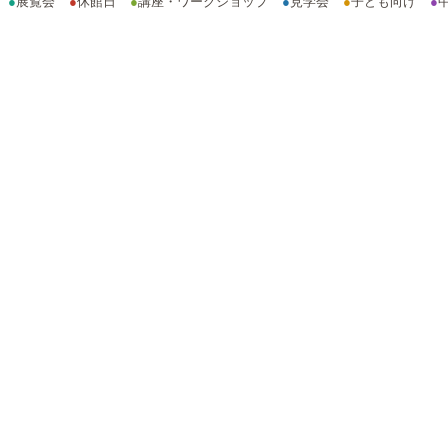
●
展覧会
●
休館日
●
講座・ワークショップ
●
見学会
●
子ども向け
●