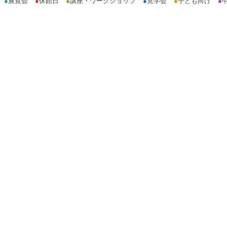
●
展覧会
●
休館日
●
講座・ワークショップ
●
見学会
●
子ども向け
●