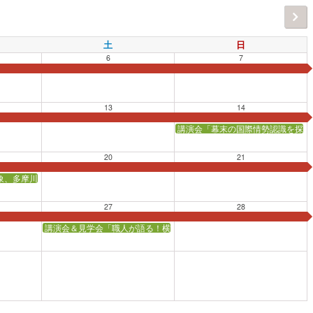
土
日
6
7
13
14
講演会「幕末の国際情勢認識を探る
20
21
象、多摩川を渡る！」【会場：東海道かわさき宿交流館】
27
28
講演会＆見学会「職人が語る！横浜家具づくり四方山（よもやま）ばな