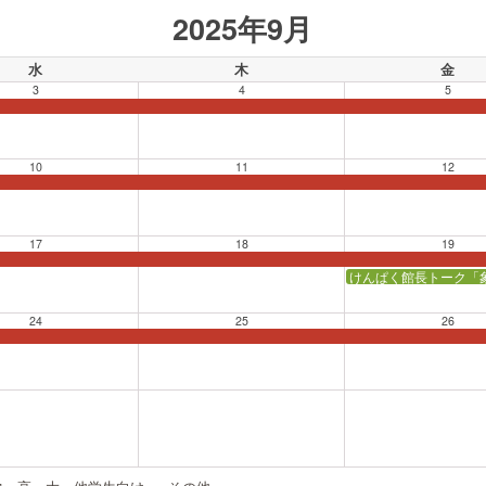
2025年9月
水
木
金
3
4
5
10
11
12
17
18
19
けんぱく館長トーク「
24
25
26