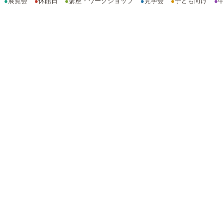
●
展覧会
●
休館日
●
講座・ワークショップ
●
見学会
●
子ども向け
●