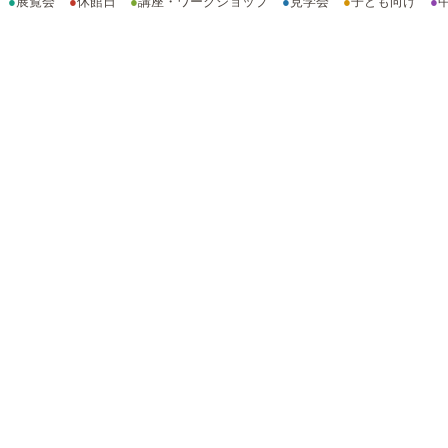
●
展覧会
●
休館日
●
講座・ワークショップ
●
見学会
●
子ども向け
●