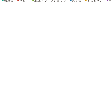
●
展覧会
●
休館日
●
講座・ワークショップ
●
見学会
●
子ども向け
●