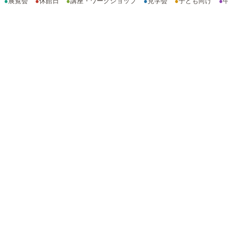
●
展覧会
●
休館日
●
講座・ワークショップ
●
見学会
●
子ども向け
●