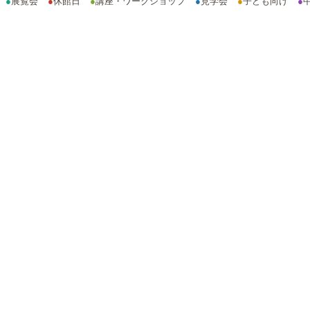
●
展覧会
●
休館日
●
講座・ワークショップ
●
見学会
●
子ども向け
●