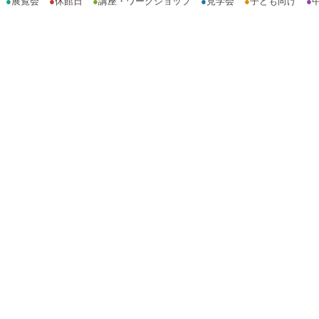
●
展覧会
●
休館日
●
講座・ワークショップ
●
見学会
●
子ども向け
●