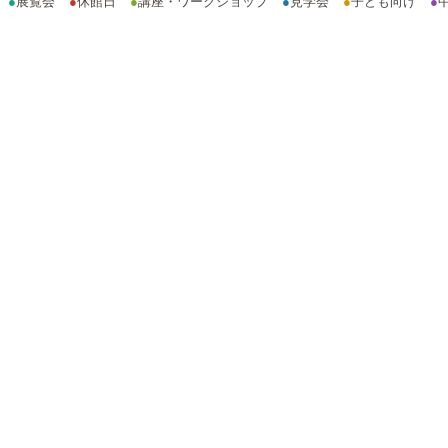
●
展覧会
●
休館日
●
講座・ワークショップ
●
見学会
●
子ども向け
●