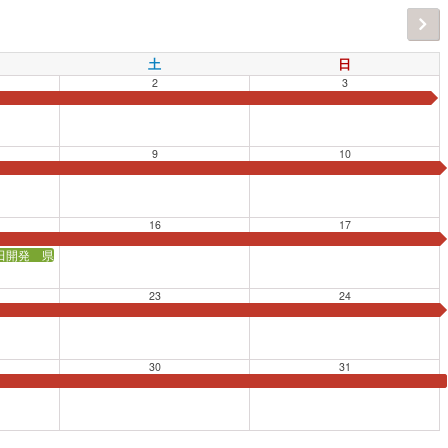
土
日
2
3
9
10
16
17
田開発 県内現存最古の灌漑用水～二ヶ領用水～」【会場：かながわ県民センター
23
24
民センター会議室】
30
31