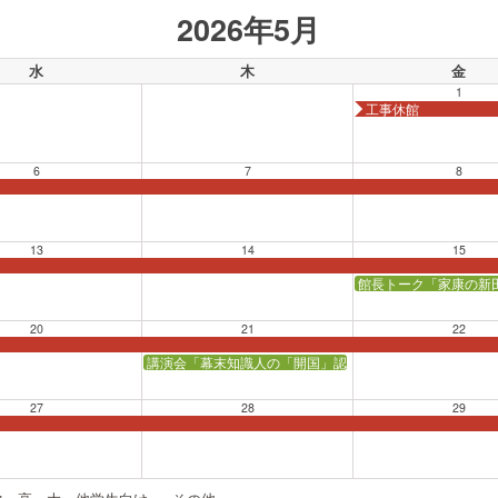
2026年5月
水
木
金
1
工事休館
6
7
8
13
14
15
館長トーク「家康の新
20
21
22
講演会「幕末知識人の「開国」認識」【会場：かながわ県
27
28
29