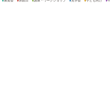
●
展覧会
●
休館日
●
講座・ワークショップ
●
見学会
●
子ども向け
●