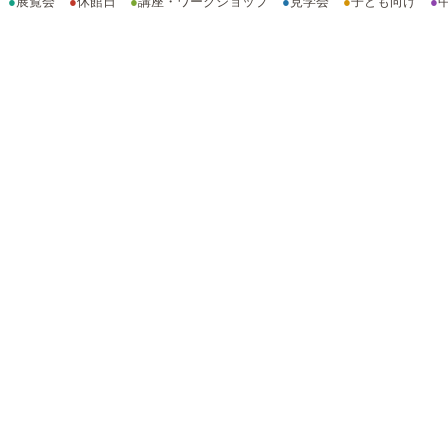
●
展覧会
●
休館日
●
講座・ワークショップ
●
見学会
●
子ども向け
●