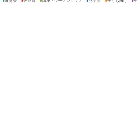
●
展覧会
●
休館日
●
講座・ワークショップ
●
見学会
●
子ども向け
●