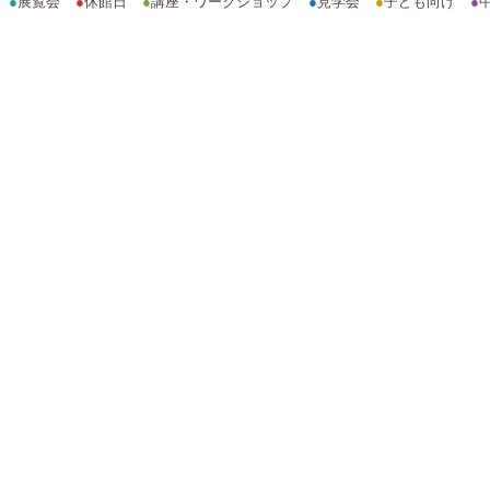
●
展覧会
●
休館日
●
講座・ワークショップ
●
見学会
●
子ども向け
●