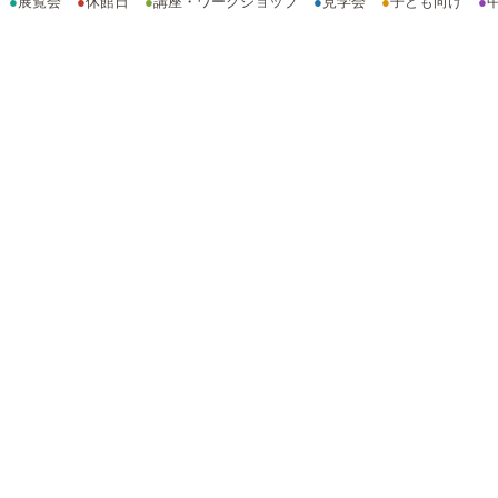
●
展覧会
●
休館日
●
講座・ワークショップ
●
見学会
●
子ども向け
●