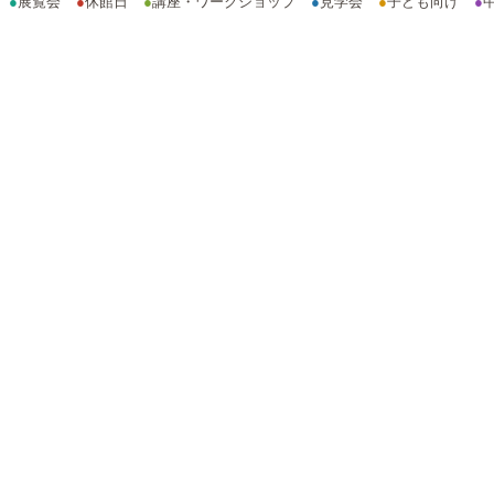
●
展覧会
●
休館日
●
講座・ワークショップ
●
見学会
●
子ども向け
●