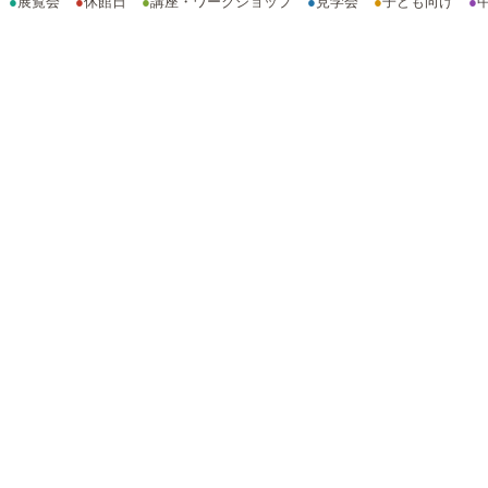
●
展覧会
●
休館日
●
講座・ワークショップ
●
見学会
●
子ども向け
●