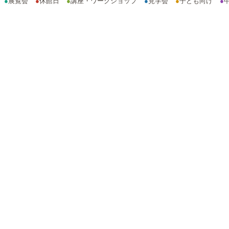
●
展覧会
●
休館日
●
講座・ワークショップ
●
見学会
●
子ども向け
●