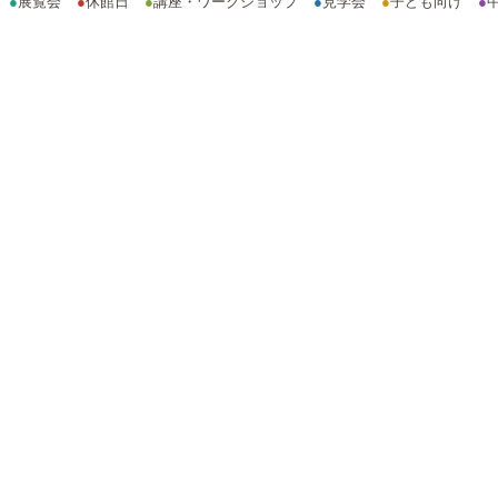
●
展覧会
●
休館日
●
講座・ワークショップ
●
見学会
●
子ども向け
●