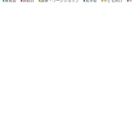
●
展覧会
●
休館日
●
講座・ワークショップ
●
見学会
●
子ども向け
●