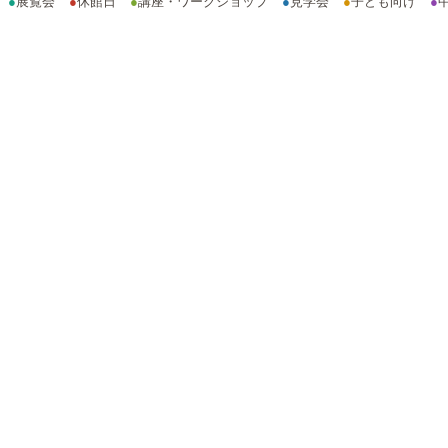
●
展覧会
●
休館日
●
講座・ワークショップ
●
見学会
●
子ども向け
●