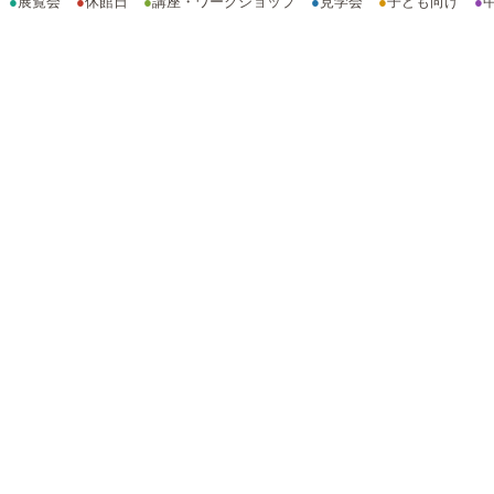
●
展覧会
●
休館日
●
講座・ワークショップ
●
見学会
●
子ども向け
●