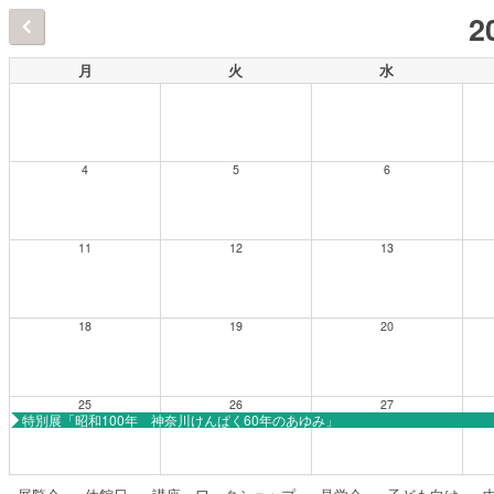
2
月
火
水
4
5
6
11
12
13
18
19
20
25
26
27
特別展「昭和100年 神奈川けんぱく60年のあゆみ」