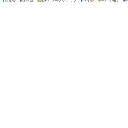
●
展覧会
●
休館日
●
講座・ワークショップ
●
見学会
●
子ども向け
●