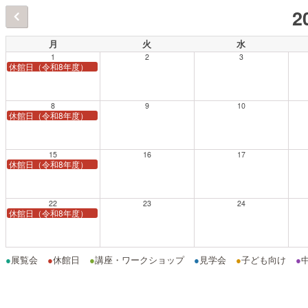
2
月
火
水
1
2
3
休館日（令和8年度）
8
9
10
休館日（令和8年度）
15
16
17
休館日（令和8年度）
22
23
24
休館日（令和8年度）
●
展覧会
●
休館日
●
講座・ワークショップ
●
見学会
●
子ども向け
●