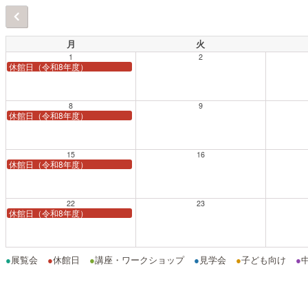
月
火
1
2
休館日（令和8年度）
8
9
休館日（令和8年度）
15
16
休館日（令和8年度）
22
23
休館日（令和8年度）
●
展覧会
●
休館日
●
講座・ワークショップ
●
見学会
●
子ども向け
●