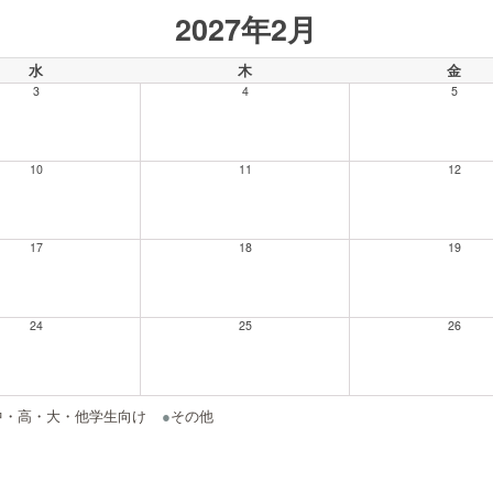
2027年2月
水
木
金
3
4
5
10
11
12
17
18
19
24
25
26
中・高・大・他学生向け
●
その他